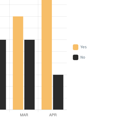
Yes
No