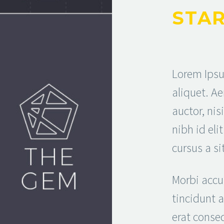
STAR
Lorem Ipsum
aliquet. A
auctor, nis
nibh id eli
cursus a s
Morbi accu
tincidunt 
erat conse