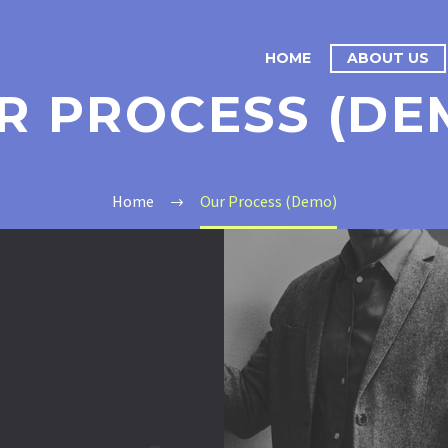
HOME
ABOUT US
R PROCESS (DE
Home
Our Process (Demo)