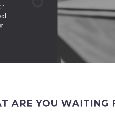
on
ted
ur
T ARE YOU WAITING 